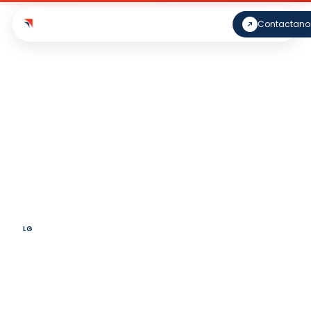
ES
EN
Contactano
Inicio
›
Novedades
›
Reglamentación del RIGI
Reglamentación del
Régimen de Incentivo
para Grandes
Inversiones
(RIGI)
Por
Lucila Guerrero
27 de Agosto, 2024
LG
9 min de lectura
Decreto 749/2024