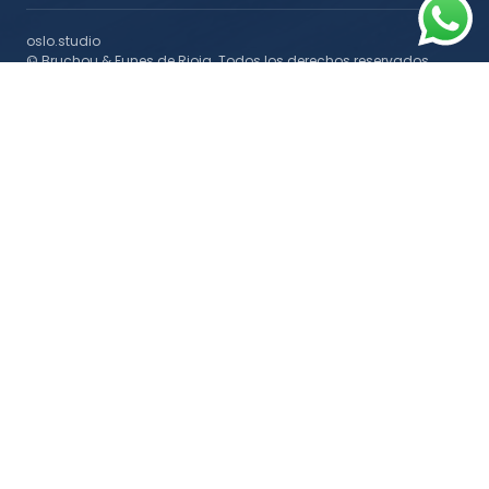
oslo.studio
© Bruchou & Funes de Rioja. Todos los derechos reservados
Seguinos
in
𝕏
◉
▶