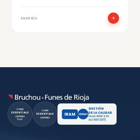
+
ENERGÍA
GESTIÓN
CYBER
CYBER
DE LA CALIDAD
ESSENTIALS
IRAM
IQNet
ESSENTIALS
IRAM 9000 636
CERTIFIED
CERTIFIED
PLUS
ISO 9001:2015