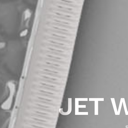
JET 
©