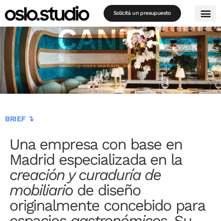
Solicitá un presupuesto
CANICA
© 2023 MADRID, ESPAÑA
BRIEF ↴
Una empresa con base en
Madrid especializada en la
creación y curaduría de
mobiliario
de diseño
originalmente concebido para
espacios
gastronómicos
. Su