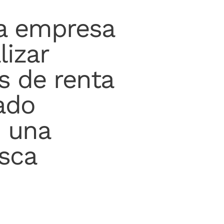
 empresa
lizar
s de renta
cado
n una
sca