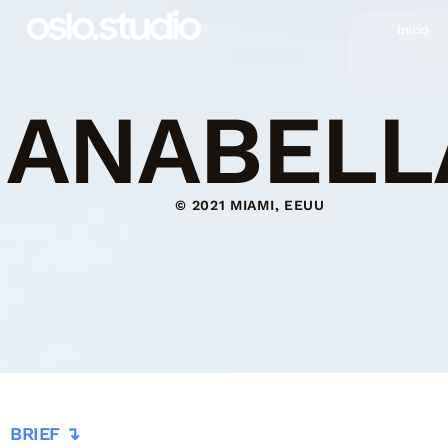
Inicio
ANABELL
© 2021 MIAMI, EEUU
BRIEF ↴